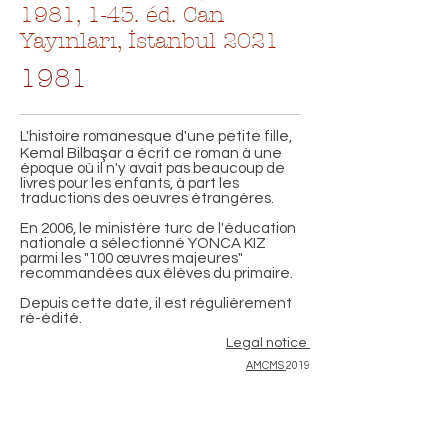
1981, 1-43. éd. Can
Yayınları, İstanbul 2021
1981
L'histoire romanesque d'une petite fille,
Kemal Bilbaşar a écrit ce roman à une
époque où il n'y avait pas beaucoup de
livres pour les enfants, à part les
traductions des oeuvres étrangères.
En 2006, le ministère turc de l'éducation
nationale a sélectionné YONCA KIZ
parmi les "100 œuvres majeures"
recommandées aux élèves du primaire.
Depuis cette date, il est régulièrement
ré-édité.
Legal notice
AMCMS
2019