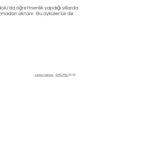
dolu'da öğretmenlik yapdığı yıllarda
ozmadan aktarır. Bu öyküler bir de
Legal notice
AMCMS
2019